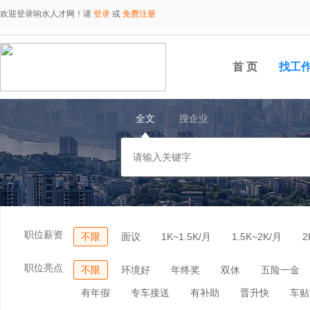
欢迎登录响水人才网！请
登录
或
免费注册
首 页
找工
全文
搜企业
职位薪资
不限
面议
1K~1.5K/月
1.5K~2K/月
2
职位亮点
不限
环境好
年终奖
双休
五险一金
有年假
专车接送
有补助
晋升快
车贴