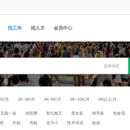
找工作
招人才
会员中心
选择地区
2K/月
2K~3K/月
3K~5K/月
5K~10K/月
0K以上/月
五险一金
加班费
朝九晚五
美女多
帅哥多
包食宿
快
车贴
房贴
压力小
技术培训
旅游