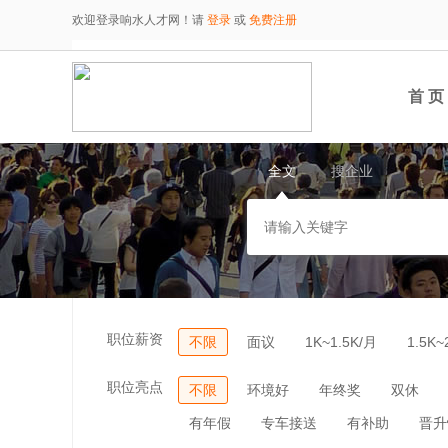
欢迎登录响水人才网！请
登录
或
免费注册
首 页
全文
搜企业
职位薪资
不限
面议
1K~1.5K/月
1.5K~
职位亮点
不限
环境好
年终奖
双休
有年假
专车接送
有补助
晋升