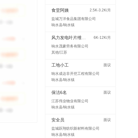
食堂阿姨
2.5K-3.2K/月
盐城万洋食品集团有限公司
响水县/响水镇
风力发电叶片维护检修
6K-12K/月
响水茂豪劳务有限公司
其他/江苏
工地小工
面议
响水成达非开挖工程有限公司
响水县/响水镇
保洁6名
面议
江苏伟业物业有限公司
响水县/响水镇
安全员
面议
盐城跃翔纺织新材料有限公司
响水县/响水镇