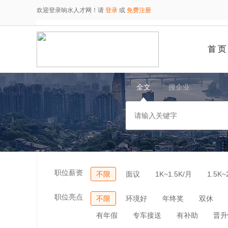
欢迎登录响水人才网！请
登录
或
免费注册
首 页
全文
搜企业
职位薪资
不限
面议
1K~1.5K/月
1.5K~
职位亮点
不限
环境好
年终奖
双休
有年假
专车接送
有补助
晋升