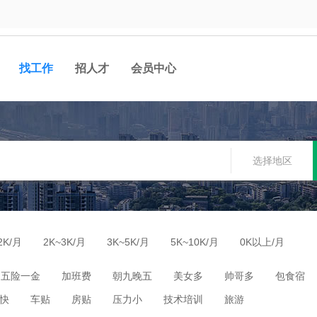
找工作
招人才
会员中心
选择地区
2K/月
2K~3K/月
3K~5K/月
5K~10K/月
0K以上/月
五险一金
加班费
朝九晚五
美女多
帅哥多
包食宿
快
车贴
房贴
压力小
技术培训
旅游