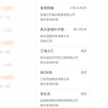
食堂阿姨
2.5K-3.2K/月
盐城万洋食品集团有限公司
响水县/响水镇
风力发电叶片维护检修
6K-12K/月
响水茂豪劳务有限公司
其他/江苏
工地小工
面议
响水成达非开挖工程有限公司
响水县/响水镇
保洁6名
面议
江苏伟业物业有限公司
响水县/响水镇
安全员
面议
盐城跃翔纺织新材料有限公司
响水县/响水镇