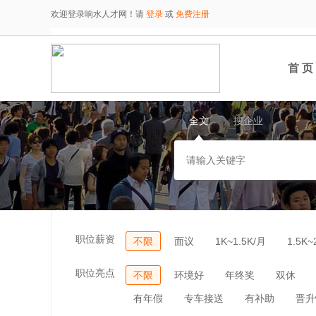
欢迎登录响水人才网！请
登录
或
免费注册
首 页
全文
搜企业
职位薪资
不限
面议
1K~1.5K/月
1.5K~
职位亮点
不限
环境好
年终奖
双休
有年假
专车接送
有补助
晋升