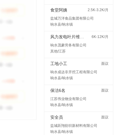
食堂阿姨
2.5K-3.2K/月
盐城万洋食品集团有限公司
响水县/响水镇
风力发电叶片维护检修
6K-12K/月
响水茂豪劳务有限公司
其他/江苏
工地小工
面议
响水成达非开挖工程有限公司
响水县/响水镇
保洁6名
面议
江苏伟业物业有限公司
响水县/响水镇
安全员
面议
盐城跃翔纺织新材料有限公司
响水县/响水镇