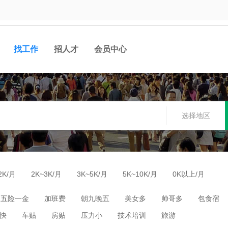
找工作
招人才
会员中心
选择地区
2K/月
2K~3K/月
3K~5K/月
5K~10K/月
0K以上/月
五险一金
加班费
朝九晚五
美女多
帅哥多
包食宿
快
车贴
房贴
压力小
技术培训
旅游