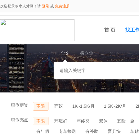
欢迎登录响水人才网！请
登录
或
免费注册
首 页
找工
全文
搜企业
职位薪资
不限
面议
1K~1.5K/月
1.5K~2K/月
2
职位亮点
不限
环境好
年终奖
双休
五险一金
有年假
专车接送
有补助
晋升快
车贴