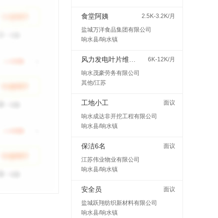
食堂阿姨
2.5K-3.2K/月
盐城万洋食品集团有限公司
响水县/响水镇
风力发电叶片维护检修
6K-12K/月
响水茂豪劳务有限公司
其他/江苏
工地小工
面议
响水成达非开挖工程有限公司
响水县/响水镇
保洁6名
面议
江苏伟业物业有限公司
响水县/响水镇
安全员
面议
盐城跃翔纺织新材料有限公司
响水县/响水镇