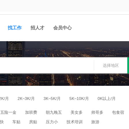
找工作
招人才
会员中心
选择地区
2K/月
2K~3K/月
3K~5K/月
5K~10K/月
0K以上/月
五险一金
加班费
朝九晚五
美女多
帅哥多
包食宿
快
车贴
房贴
压力小
技术培训
旅游