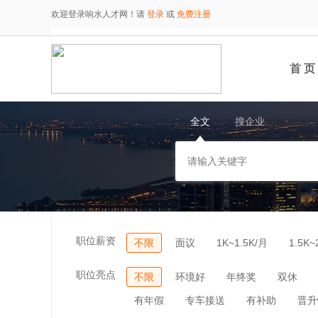
欢迎登录响水人才网！请
登录
或
免费注册
首 页
全文
搜企业
职位薪资
不限
面议
1K~1.5K/月
1.5K~
职位亮点
不限
环境好
年终奖
双休
有年假
专车接送
有补助
晋升