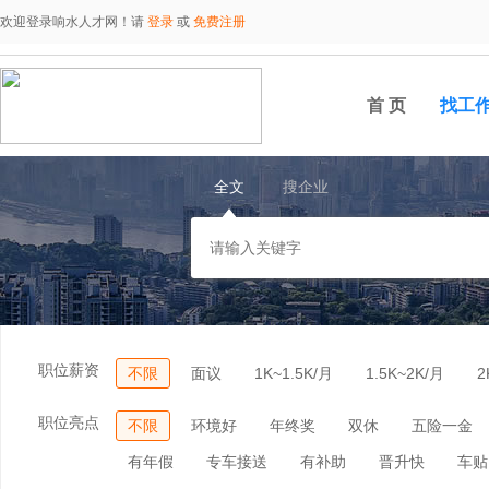
欢迎登录响水人才网！请
登录
或
免费注册
首 页
找工
全文
搜企业
职位薪资
不限
面议
1K~1.5K/月
1.5K~2K/月
2
职位亮点
不限
环境好
年终奖
双休
五险一金
有年假
专车接送
有补助
晋升快
车贴