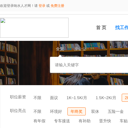
欢迎登录响水人才网！请
登录
或
免费注册
首 页
找工
全文
搜企业
职位薪资
不限
面议
1K~1.5K/月
1.5K~2K/月
2
职位亮点
不限
环境好
年终奖
双休
五险一金
有年假
专车接送
有补助
晋升快
车贴