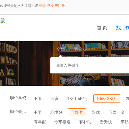
欢迎登录响水人才网！请
登录
或
免费注册
首 页
找工
全文
搜企业
职位薪资
不限
面议
1K~1.5K/月
1.5K~2K/月
2
职位亮点
不限
环境好
年终奖
双休
五险一金
有年假
专车接送
有补助
晋升快
车贴